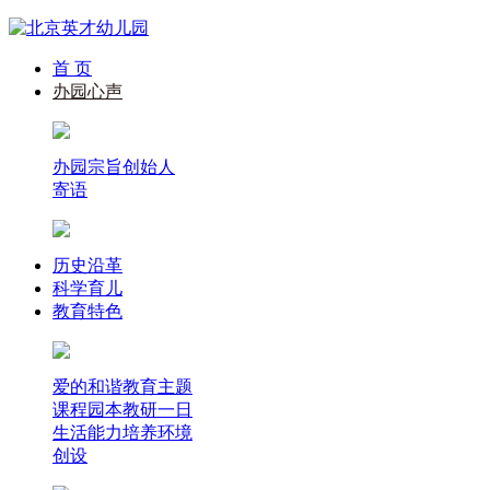
首 页
办园心声
办园宗旨
创始人
寄语
历史沿革
科学育儿
教育特色
爱的和谐教育
主题
课程
园本教研
一日
生活能力培养
环境
创设