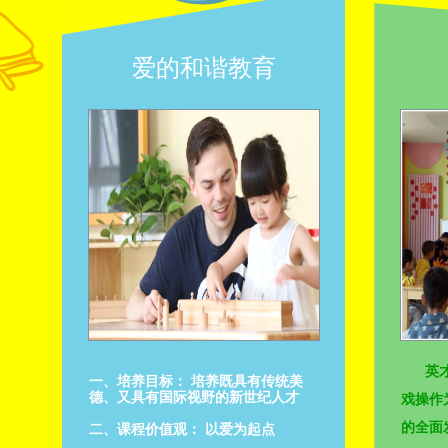
爱的和谐教育
英
一、培养目标： 培养既具有传统美
德、又具有国际视野的新世纪人才
戏操作
的全面
二、课程价值观： 以爱为起点