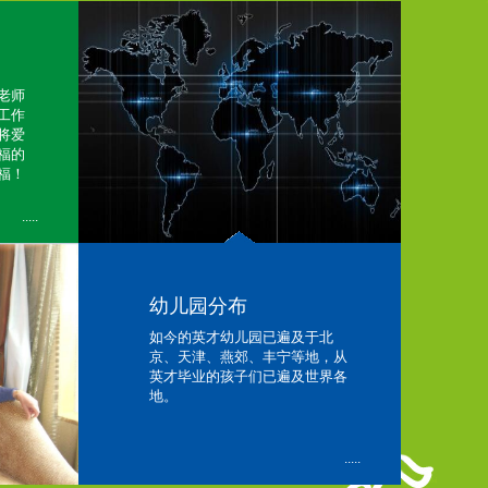
老师
工作
将爱
福的
福！
.....
幼儿园分布
如今的英才幼儿园已遍及于北
京、天津、燕郊、丰宁等地，从
英才毕业的孩子们已遍及世界各
地。
.....