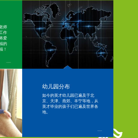
老师
工作
将爱
福的
福！
.....
幼儿园分布
如今的英才幼儿园已遍及于北
京、天津、燕郊、丰宁等地，从
英才毕业的孩子们已遍及世界各
地。
.....