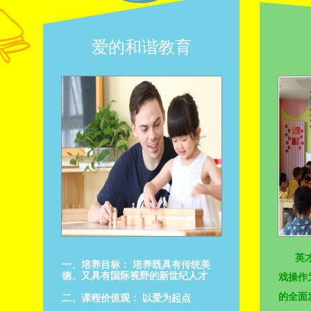
爱的和谐教育
英
一、培养目标： 培养既具有传统美
德、又具有国际视野的新世纪人才
戏操作
的全面
二、课程价值观： 以爱为起点