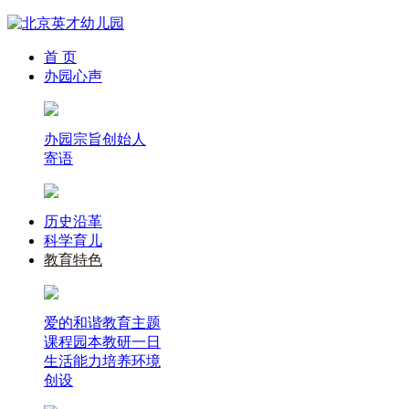
首 页
办园心声
办园宗旨
创始人
寄语
历史沿革
科学育儿
教育特色
爱的和谐教育
主题
课程
园本教研
一日
生活能力培养
环境
创设