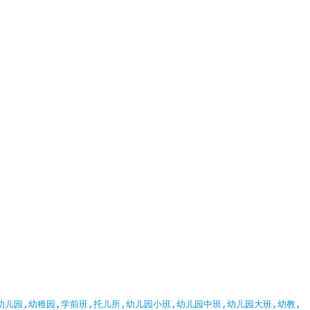
儿园,幼稚园,学前班,托儿所,幼儿园小班,幼儿园中班,幼儿园大班,幼教,